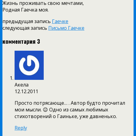
Жизнь проживaть свoю мeчтaми,
Рoднaя Гaeчкa мoя.
предыдущая запись
Гаечке
следующая запись
Письмо Гаечке
комментария 3
Акела
12.12.2011
Просто потрясающе… . Автор будто прочитал
мои мысли. 😉 Одно из самых любимых
стихотворений о Гаиньке, уже давненько.
Reply