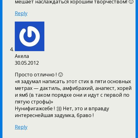
мешает наслаждаться хорошим творчеством! 🙂
Reply
Акела
30.05.2012
Просто отлично ! 🙂
«я задумал написать этот стих в пяти основных
метрах — дактиль, амфибрахий, анапест, хорей
и ямб (в таком порядке они и идут с первой по
пятую строфы)»
Нунифигажсебе ! :))) Нет, это и вправду
интереснейшая задумка, браво !
Reply