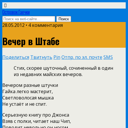
Островок Гаечки
28.05.2012 • 4 комментария
Вечер в Штабе
Поделиться
Твитнуть
Pin
Отпр. по эл. почте
SMS
Cтих, скорее шуточный, сочиненный в один
из недавних майских вечеров.
Вечером разные штучки
Гайка легко мастерит,
Светловолосая мышка
Не устаёт и не спит.
Серьезную книгу про Джонса
Взяв с полки, читает наш Чип,
Поводит невольно он носом,