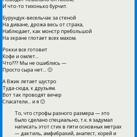
И что-то тихонько бурчит.
Бурундук-весельчак за стеной
На диване, дрожа весь от страха,
Наблюдает, как монстр пребольшой
На экране глотает всех махом.
Рокки все готовит
Кофе и омлет…
Что??? Мы не ошиблись —
Просто сыра нет… 🙁
А Вжик летает шустро
Туда-сюда, к друзьям.
Вот так проводят вечер
Спасатели… и я 🙂
То, что строфы разного размера — это
было сделано специально, т.к. я задумал
написать этот стих в пяти основных метрах
— дактиль, амфибрахий, анапест, хорей и