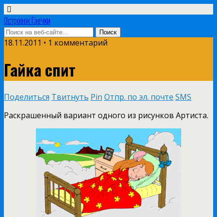
Островок Гаечки
18.11.2011 • 1 комментарий
Гайка спит
Поделиться
Твитнуть
Pin
Отпр. по эл. почте
SMS
Раскрашенный вариант одного из рисунков Артиста.