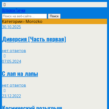
Островок Гаечки
Категории ›
Morozko
30.10.2025
Диверсия [Часть первая]
нет ответов
07.05.2024
С лап на лапы
нет ответов
23.12.2022
Космический розыгрыш