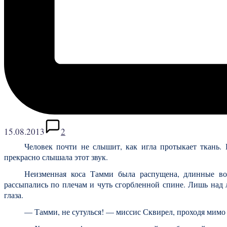
15.08.2013
2
Человек почти не слышит, как игла протыкает ткань.
прекрасно слышала этот звук.
Неизменная коса Тамми была распущена, длинные вол
рассыпались по плечам и чуть сгорбленной спине. Лишь над 
глаза.
— Тамми, не сутулься! — миссис Сквирел, проходя мимо д