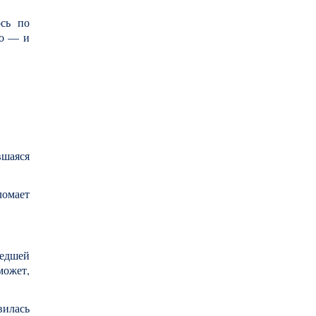
ось по
ло — и
вшаяся
ломает
шедшей
может,
вилась