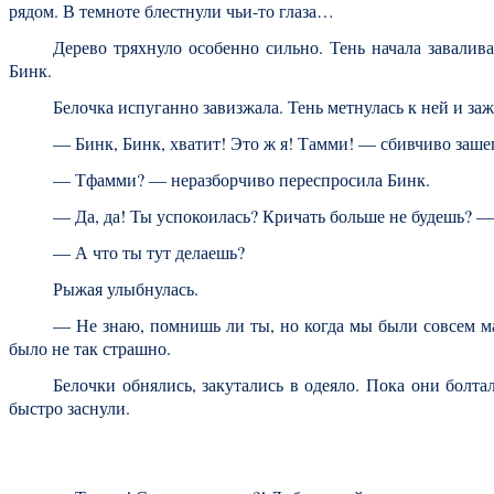
рядом. В темноте блестнули чьи-то глаза…
Дерево тряхнуло особенно сильно. Тень начала завалива
Бинк.
Белочка испуганно завизжала. Тень метнулась к ней и за
— Бинк, Бинк, хватит! Это ж я! Тамми! — сбивчиво зашеп
— Тфамми? — неразборчиво переспросила Бинк.
— Да, да! Ты успокоилась? Кричать больше не будешь? — 
— А что ты тут делаешь?
Рыжая улыбнулась.
— Не знаю, помнишь ли ты, но когда мы были совсем ма
было не так страшно.
Белочки обнялись, закутались в одеяло. Пока они болтал
быстро заснули.