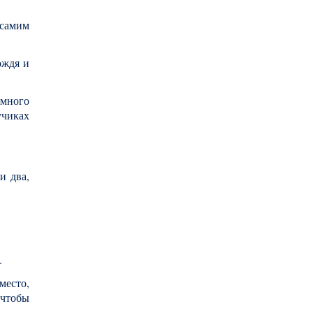
 самим
ождя и
много
учиках
и два,
.
место,
 чтобы