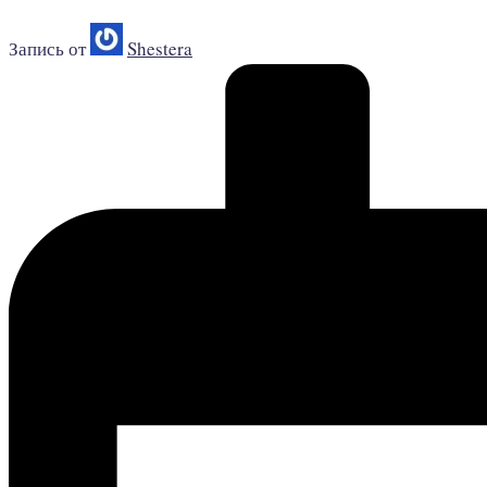
Запись от
Shestera