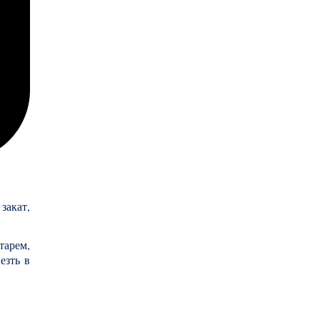
закат,
тарем,
езть в