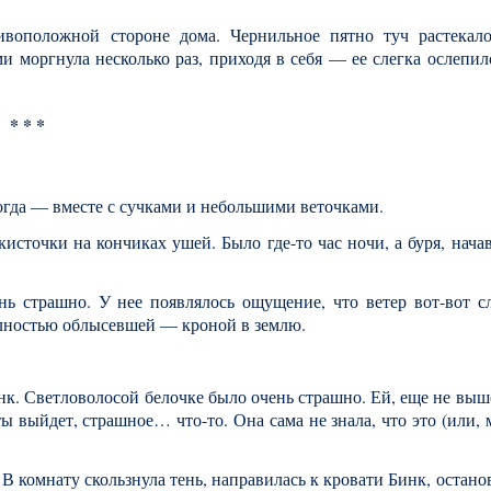
воположной стороне дома. Чернильное пятно туч растекал
ми моргнула несколько раз, приходя в себя — ее слегка ослепи
* * *
иногда — вместе с сучками и небольшими веточками.
кисточки на кончиках ушей. Было где-то час ночи, а буря, нача
нь страшно. У нее появлялось ощущение, что ветер вот-вот с
олностью облысевшей — кроной в землю.
Бинк. Светловолосой белочке было очень страшно. Ей, еще не вы
ты выйдет, страшное… что-то. Она сама не знала, что это (или, 
 комнату скользнула тень, направилась к кровати Бинк, остано