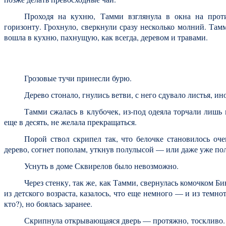
Проходя на кухню, Тамми взглянула в окна на проти
горизонту. Грохнуло, сверкнули сразу несколько молний. Там
вошла в кухню, пахнущую, как всегда, деревом и травами.
Грозовые тучи принесли бурю.
Дерево стонало, гнулись ветви, с него сдувало листья, 
Тамми сжалась в клубочек, из-под одеяла торчали лишь 
еще в десять, не желала прекращаться.
Порой ствол скрипел так, что белочке становилось оче
дерево, согнет пополам, уткнув полулысой — или даже уже п
Уснуть в доме Сквирелов было невозможно.
Через стенку, так же, как Тамми, свернулась комочком 
из детского возраста, казалось, что еще немного — и из темно
кто?), но боялась заранее.
Скрипнула открывающаяся дверь — протяжно, тоскливо. В