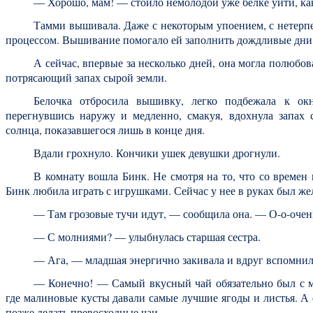
— Хорошо, мам! — стоило немолодой уже белке уйти, как
Тамми вышивала. Даже с некоторым упоением, с нетерпе
процессом. Вышивание помогало ей заполнить дождливые дни 
А сейчас, впервые за несколько дней, она могла полюбова
потрясающий запах сырой земли.
Белочка отбросила вышивку, легко подбежала к ок
перегнувшись наружу и медленно, смакуя, вдохнула запах
солнца, показавшегося лишь в конце дня.
Вдали грохнуло. Кончики ушек девушки дрогнули.
В комнату вошла Бинк. Не смотря на то, что со времен
Бинк любила играть с игрушками. Сейчас у нее в руках был же
— Там грозовые тучи идут, — сообщила она. — О-о-очен
— С молниями? — улыбнулась старшая сестра.
— Ага, — младшая энергично закивала и вдруг вспомнил
— Конечно! — Самый вкусный чай обязательно был с м
где малиновые кусты давали самые лучшие ягоды и листья. А 
позже делать превосходные чаи.