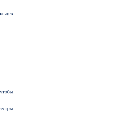
альцев
 чтобы
сестры