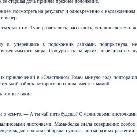
 ее старшая дочь приняла прежнее положение.
нием посмотреть на результат и одновременно с наслаждением
и вечера.
ться закатом. Тучи разлетелись, рассеялись, оставив свежесть д
ну и, уперевшись в подоконник лапками, подпрыгнула, не
 свежевымытого мира. Сощурилась на ярких, переливчатых л
 их приключений в »Счастливом Томе» минуло года полтора ил
лтенький зайчик, которого она шила вместе с мамой.
ь темные такие.
а о чем-то. — А ты чай пить будешь? С малиновыми листочками
алиновыми листочками. Мама-белка знала совершенно особое 
еще каждый год она собирала, сушила листья разных растений,