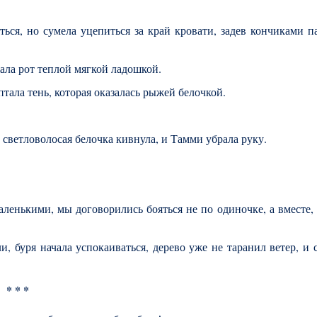
ться, но сумела уцепиться за край кровати, задев кончиками п
жала рот теплой мягкой ладошкой.
тала тень, которая оказалась рыжей белочкой.
светловолосая белочка кивнула, и Тамми убрала руку.
ленькими, мы договорились бояться не по одиночке, а вместе,
и, буря начала успокаиваться, дерево уже не таранил ветер, и 
* * *