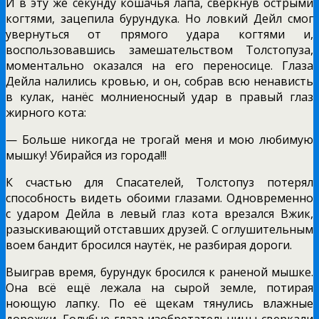
И в эту же секунду кошачья лапа, сверкнув острыми
когтями, зацепила бурундука. Но ловкий Дейл смог
увернуться от прямого удара когтями и,
воспользовавшись замешательством Толстопуза,
моментально оказался на его переносице. Глаза
Дейла налились кровью, и он, собрав всю ненависть
в кулак, нанёс молниеносный удар в правый глаз
жирного кота:
— Больше никогда не трогай меня и мою любимую
мышку! Убирайся из города!!!
К счастью для Спасателей, Толстопуз потерял
способность видеть обоими глазами. Одновременно
с ударом Дейла в левый глаз кота врезался Вжик,
разыскивающий отставших друзей. С оглушительным
воем бандит бросился наутёк, не разбирая дороги.
Выиграв время, бурундук бросился к раненой мышке.
Она всё ещё лежала на сырой земле, потирая
ноющую лапку. По её щекам тянулись влажные
дорожки. Голубые глаза изобретательницы сверкали