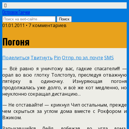
Островок Гаечки
01.01.2011 • 7 комментариев
Погоня
Поделиться
Твитнуть
Pin
Отпр. по эл. почте
SMS
— Всё равно я уничтожу вас, гадкие спасатели!!! —
орал во всю глотку Толстопуз, преследуя отважную
пятёрку в одиночку. Изнуряющая погоня
продолжалась уже долго, и всё же кот медленно, но
неуклонно сокращал дистанцию…
— Не отставайте! — крикнул Чип остальным, прежде
чем скрыться за углом дома вместе с Рокфором и
Вжиком.
Запыхавшийся Дейл, добежав до угла дома,