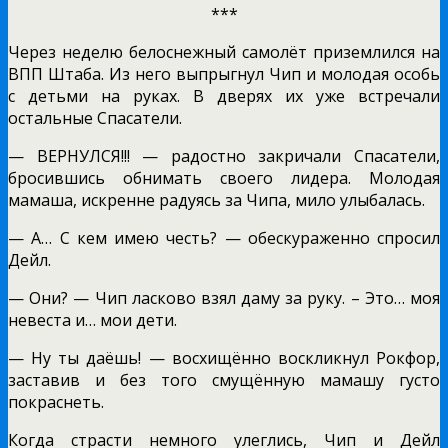
***
Через неделю белоснежный самолёт приземлился на
ВПП Штаба. Из него выпрыгнул Чип и молодая особь
с детьми на руках. В дверях их уже встречали
остальные Спасатели.
— ВЕРНУЛСЯ!!! — радостно закричали Спасатели,
бросившись обнимать своего лидера. Молодая
мамаша, искренне радуясь за Чипа, мило улыбалась.
— А… С кем имею честь? — обескураженно спросил
Дейл.
— Они? — Чип ласково взял даму за руку. – Это… моя
невеста и… мои дети.
— Ну ты даёшь! — восхищённо воскликнул Рокфор,
заставив и без того смущённую мамашу густо
покраснеть.
Когда страсти немного улеглись, Чип и Дейл